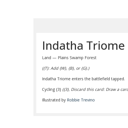
Indatha Triome
Land — Plains Swamp Forest
(
{T}
: Add
{W}
,
{B}
, or
{G}
.)
Indatha Triome enters the battlefield tapped.
Cycling
{3}
(
{3}
, Discard this card: Draw a card
Illustrated by
Robbie Trevino