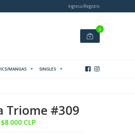
Ingreso/Registro
0
ICS/MANGAS
SINGLES
a Triome #309
$8.000 CLP