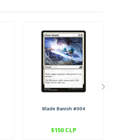
Blade Banish #004
Checkp
$150 CLP
VER OPCIONES
V