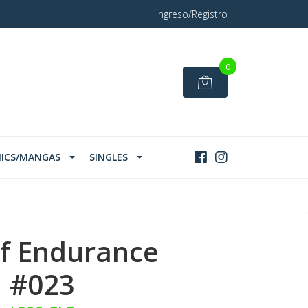
Ingreso/Registro
0
ICS/MANGAS
SINGLES
of Endurance
#023