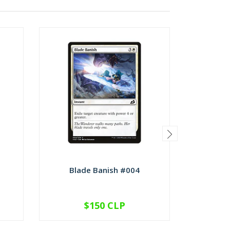
Blade Banish #004
Checkp
$150 CLP
VER OPCIONES
V