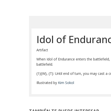
Idol of Enduran
Artifact
When Idol of Endurance enters the battlefield,
battlefield.
{1}
{W}
,
{T}
: Until end of turn, you may cast a 
Illustrated by
Kim Sokol