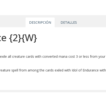
DESCRIPCIÓN
DETALLES
ce
{2}
{W}
 exile all creature cards with converted mana cost 3 or less from your
creature spell from among the cards exiled with Idol of Endurance wit