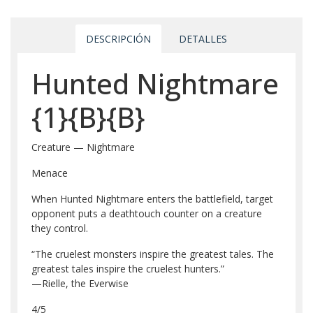
DESCRIPCIÓN
DETALLES
Hunted Nightmare
{1}
{B}
{B}
Creature — Nightmare
Menace
When Hunted Nightmare enters the battlefield, target
opponent puts a deathtouch counter on a creature
they control.
“The cruelest monsters inspire the greatest tales. The
greatest tales inspire the cruelest hunters.”
—Rielle, the Everwise
4/5