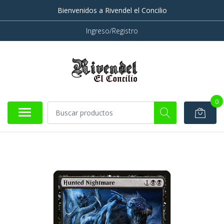
Bienvenidos a Rivendel el Concilio
Ingreso/Registro
0
AGOTADO