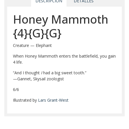
DESCRIPCIÓN
DETALLES
Honey Mammoth
{4}
{G}
{G}
Creature — Elephant
When Honey Mammoth enters the battlefield, you gain
4 life.
“And I thought
I
had a big sweet tooth.”
—Gannet, Skysail zoologist
6/6
Illustrated by
Lars Grant-West