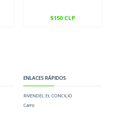
$150 CLP
VER OPCIONES
V
ENLACES RÁPIDOS
RIVENDEL EL CONCILIO
Carro