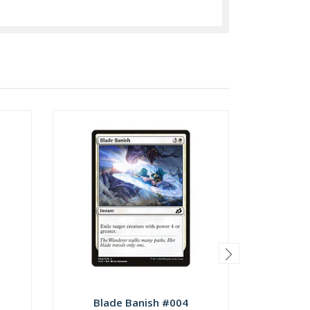
Blade Banish #004
Checkp