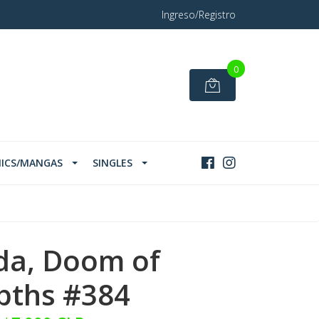
Ingreso/Registro
0
ICS/MANGAS
SINGLES
da, Doom of
pths #384