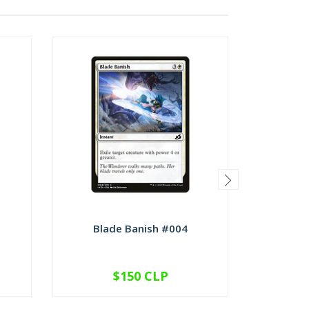
Blade Banish #004
Checkp
$150 CLP
VER OPCIONES
V