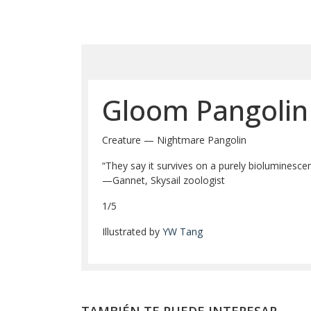
Gloom Pangoli
Creature — Nightmare Pangolin
“They say it survives on a purely bioluminescent
—Gannet, Skysail zoologist
1/5
Illustrated by
YW Tang