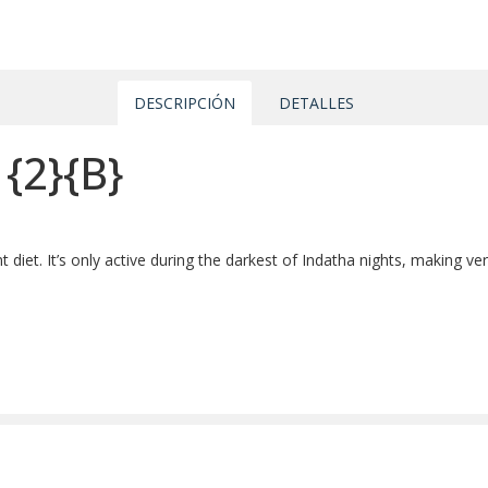
DESCRIPCIÓN
DETALLES
n
{2}
{B}
 diet. It’s only active during the darkest of Indatha nights, making veri