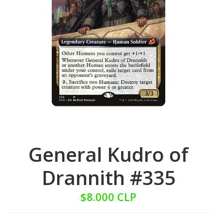
General Kudro of
Drannith #335
$8.000 CLP