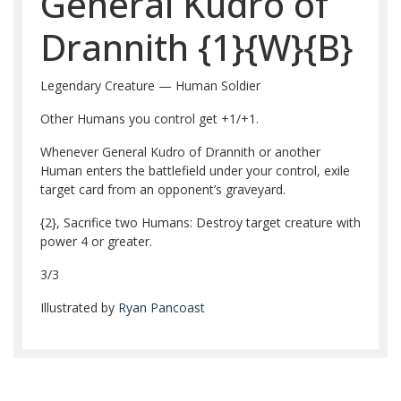
General Kudro of
Drannith
{1}
{W}
{B}
Legendary Creature — Human Soldier
Other Humans you control get +1/+1.
Whenever General Kudro of Drannith or another
Human enters the battlefield under your control, exile
target card from an opponent’s graveyard.
{2}
, Sacrifice two Humans: Destroy target creature with
power 4 or greater.
3/3
Illustrated by
Ryan Pancoast