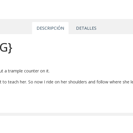
DESCRIPCIÓN
DETALLES
{G}
ut a trample counter on it.
 to teach her. So now I ride on her shoulders and follow where she l