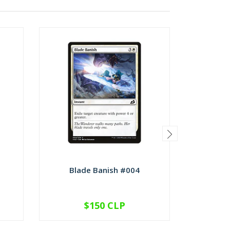
Blade Banish #004
Checkp
$150 CLP
VER OPCIONES
V