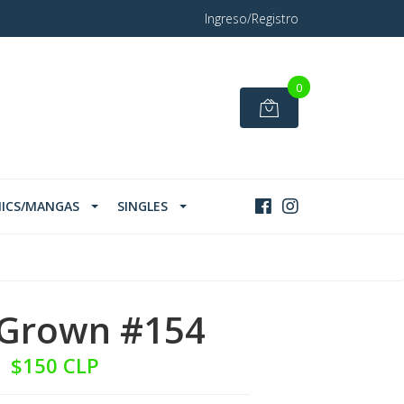
Ingreso/Registro
0
ICS/MANGAS
SINGLES
 Grown #154
$150 CLP