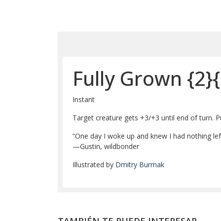
Fully Grown
{2}
Instant
Target creature gets +3/+3 until end of turn. P
“One day I woke up and knew I had nothing left
—Gustin, wildbonder
Illustrated by
Dmitry Burmak