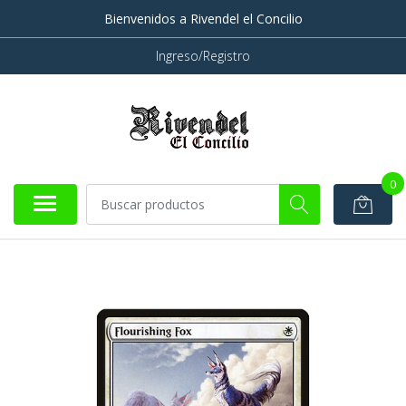
Bienvenidos a Rivendel el Concilio
Ingreso/Registro
0
AGOTADO