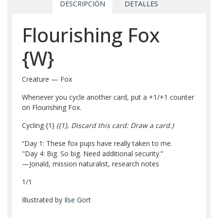
DESCRIPCIÓN
DETALLES
Flourishing Fox
{W}
Creature — Fox
Whenever you cycle another card, put a +1/+1 counter
on Flourishing Fox.
Cycling
{1}
(
{1}
, Discard this card: Draw a card.)
“Day 1: These fox pups have really taken to me.
"Day 4: Big. So big. Need additional security.”
—Jonald, mission naturalist, research notes
1/1
Illustrated by
Ilse Gort