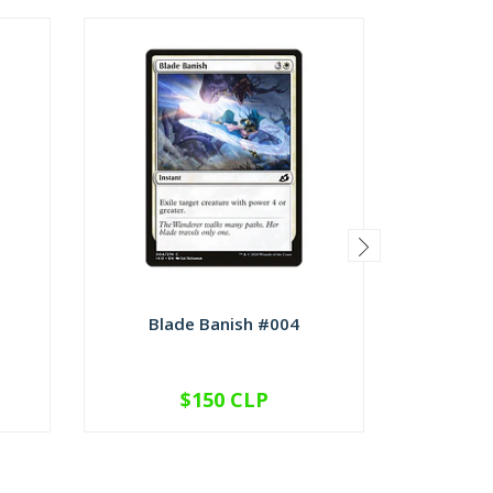
Blade Banish #004
Checkp
$150 CLP
VER OPCIONES
V