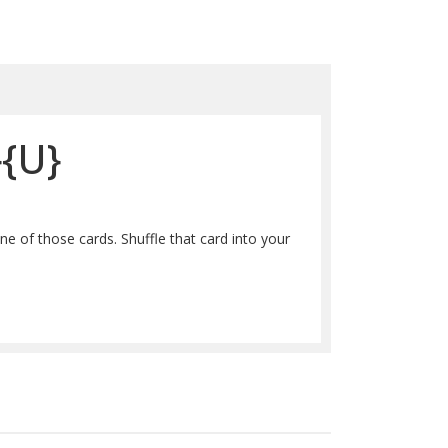
}
{U}
e of those cards. Shuffle that card into your