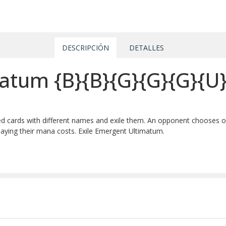
DESCRIPCIÓN
DETALLES
matum
{B}
{B}
{G}
{G}
{G}
{U
ed cards with different names and exile them. An opponent chooses on
paying their mana costs. Exile Emergent Ultimatum.