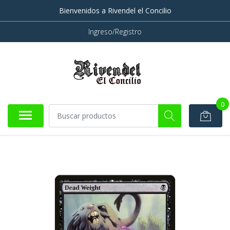
Bienvenidos a Rivendel el Concilio
Ingreso/Registro
0
AGOTADO