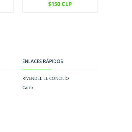
$150 CLP
VER OPCIONES
V
ENLACES RÁPIDOS
RIVENDEL EL CONCILIO
Carro