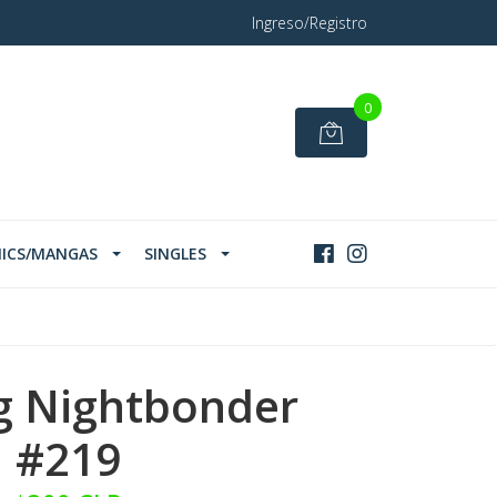
Ingreso/Registro
0
ICS/MANGAS
SINGLES
g Nightbonder
#219