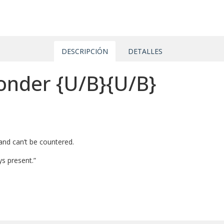
DESCRIPCIÓN
DETALLES
bonder
{U/B}
{U/B}
and can’t be countered.
ys present.”