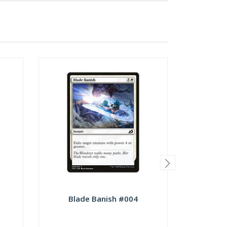
Blade Banish #004
Checkp