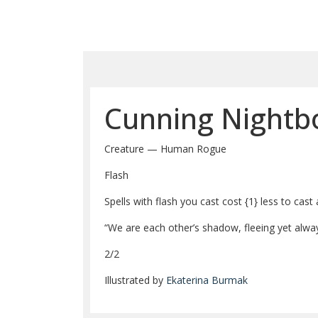
Cunning Night
Creature — Human Rogue
Flash
Spells with flash you cast cost
{1}
less to cast 
“We are each other’s shadow, fleeing yet alwa
2/2
Illustrated by
Ekaterina Burmak