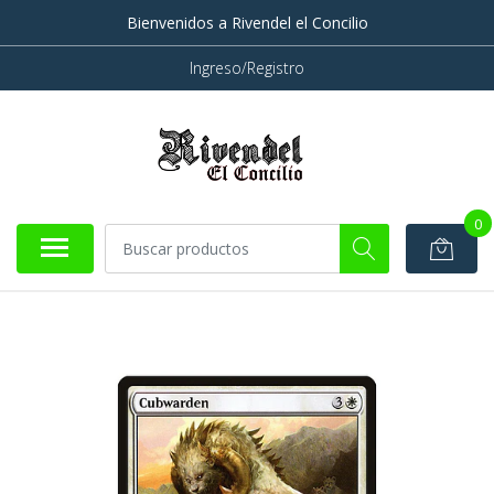
Bienvenidos a Rivendel el Concilio
Ingreso/Registro
0
AGOTADO