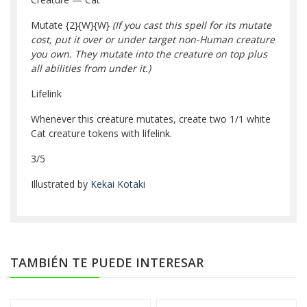
Mutate
{2}
{W}
{W}
(If you cast this spell for its mutate
cost, put it over or under target non-Human creature
you own. They mutate into the creature on top plus
all abilities from under it.)
Lifelink
Whenever this creature mutates, create two 1/1 white
Cat creature tokens with lifelink.
3/5
Illustrated by
Kekai Kotaki
TAMBIÉN TE PUEDE INTERESAR