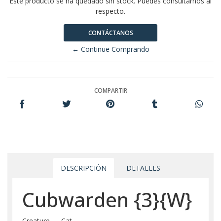
Este producto se ha quedado sin stock. Puedes consultarnos al
respecto.
CONTÁCTANOS
← Continue Comprando
COMPARTIR
DESCRIPCIÓN
DETALLES
Cubwarden
{3}
{W}
Creature — Cat