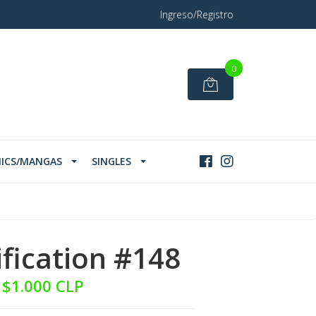
Ingreso/Registro
0
ICS/MANGAS
SINGLES
ification #148
$1.000 CLP