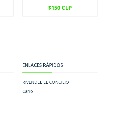
$150 CLP
VER OPCIONES
V
ENLACES RÁPIDOS
RIVENDEL EL CONCILIO
Carro