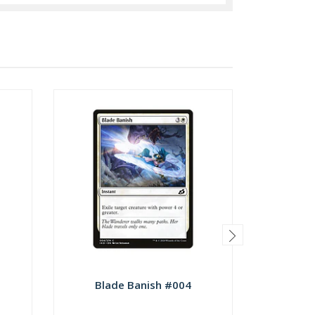
Blade Banish #004
Checkp