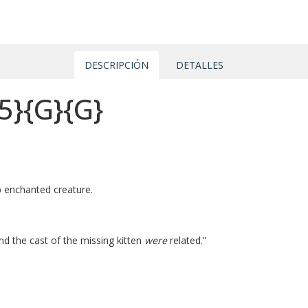
DESCRIPCIÓN
DETALLES
5}
{G}
{G}
ap enchanted creature.
nd the cast of the missing kitten
were
related.”