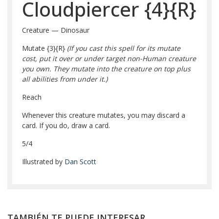
Cloudpiercer
{4}
{R}
Creature — Dinosaur
Mutate
{3}
{R}
(If you cast this spell for its mutate
cost, put it over or under target non-Human creature
you own. They mutate into the creature on top plus
all abilities from under it.)
Reach
Whenever this creature mutates, you may discard a
card. If you do, draw a card.
5/4
Illustrated by
Dan Scott
TAMBIÉN TE PUEDE INTERESAR