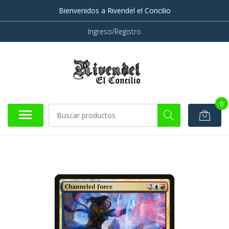
Bienvenidos a Rivendel el Concilio
Ingreso/Registro
0