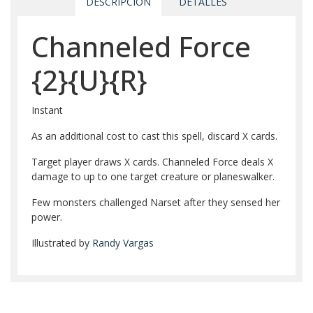
DESCRIPCIÓN
DETALLES
Channeled Force
{2}
{U}
{R}
Instant
As an additional cost to cast this spell, discard X cards.
Target player draws X cards. Channeled Force deals X
damage to up to one target creature or planeswalker.
Few monsters challenged Narset after they sensed her
power.
Illustrated by
Randy Vargas