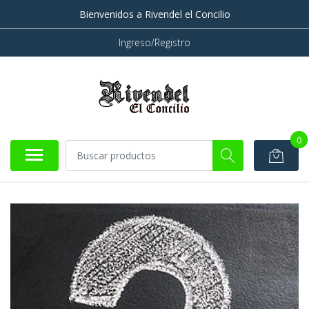
Bienvenidos a Rivendel el Concilio
Ingreso/Registro
0