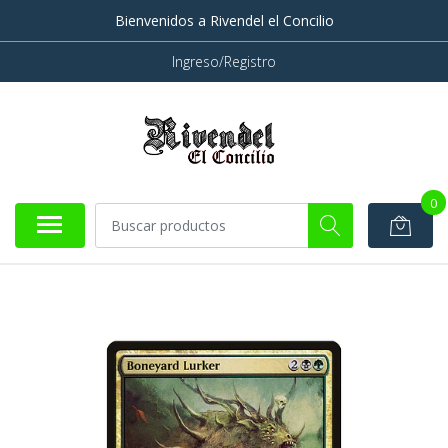
Bienvenidos a Rivendel el Concilio
Ingreso/Registro
0
AGOTADO