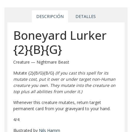
DESCRIPCIÓN
DETALLES
Boneyard Lurker
{2}
{B}
{G}
Creature — Nightmare Beast
Mutate
{2}
{B/G}
{B/G}
(If you cast this spell for its
mutate cost, put it over or under target non-Human
creature you own. They mutate into the creature on
top plus all abilities from under it.)
Whenever this creature mutates, return target
permanent card from your graveyard to your hand.
4/4
Illustrated by
Nils Hamm