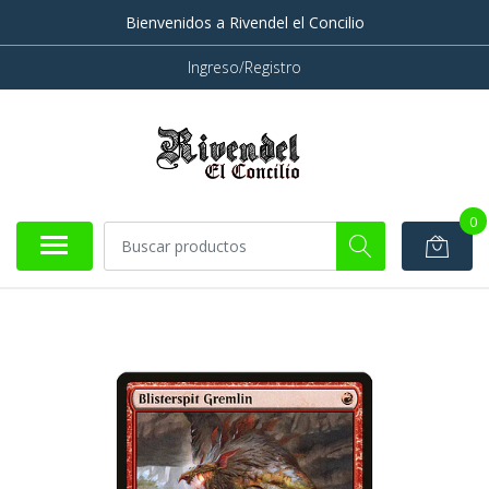
Bienvenidos a Rivendel el Concilio
Ingreso/Registro
0