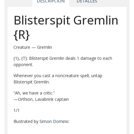
DESCRIPCIÓN
DETALLES
Blisterspit Gremlin
{R}
Creature — Gremlin
{1}
,
{T}
: Blisterspit Gremlin deals 1 damage to each
opponent.
Whenever you cast a noncreature spell, untap
Blisterspit Gremlin.
“Ah, we have a critic.”
—Orthion, Lavabrink captain
1/1
Illustrated by
Simon Dominic