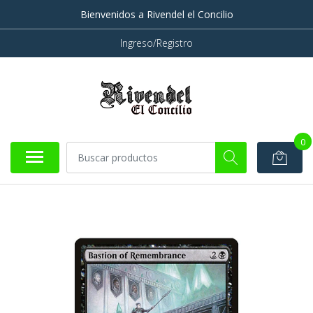
Bienvenidos a Rivendel el Concilio
Ingreso/Registro
0
AGOTADO