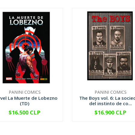
PANINI COMICS
PANINI COMICS
vel La Muerte de Lobezno
The Boys vol. 6: La soci
(TD)
del instinto de co...
$16.500 CLP
$16.900 CLP
+
-
+