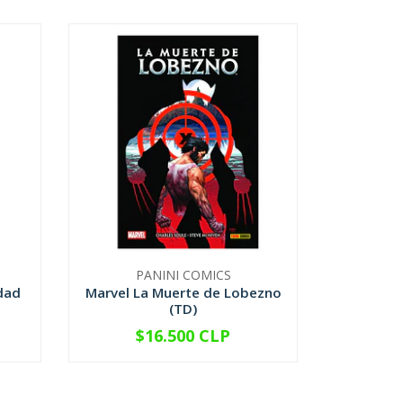
PANINI COMICS
edad
Marvel La Muerte de Lobezno
(TD)
$16.500 CLP
-
+