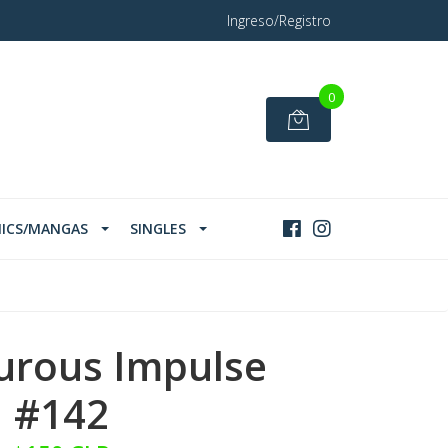
Ingreso/Registro
0
ICS/MANGAS
SINGLES
urous Impulse
#142