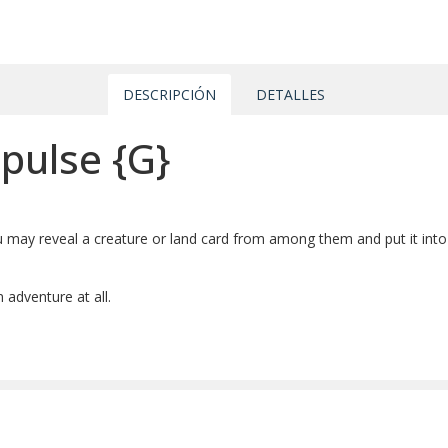
DESCRIPCIÓN
DETALLES
mpulse
{G}
ou may reveal a creature or land card from among them and put it int
adventure at all.