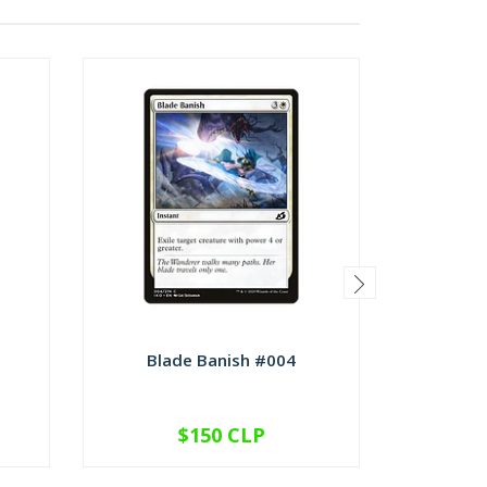
Blade Banish #004
Checkp
$150 CLP
VER OPCIONES
V