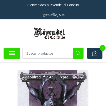
Bienvenidos a Rivendel el Concilio
Ingreso/Registro
0
AGOTADO