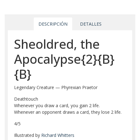
DESCRIPCIÓN
DETALLES
Sheoldred, the
Apocalypse{2}{B}
{B}
Legendary Creature — Phyrexian Praetor
Deathtouch
Whenever you draw a card, you gain 2 life.
Whenever an opponent draws a card, they lose 2 life.
4/5
Illustrated by
Richard Whitters