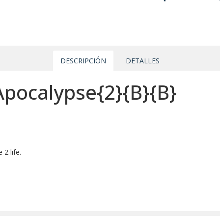
DESCRIPCIÓN
DETALLES
Apocalypse{2}{B}{B}
2 life.