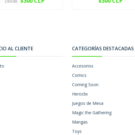
$300 CLP
$300 CLP
Desde
VER OPCIONES
VER OPCIONES
CIO AL CLIENTE
CATEGORÍAS DESTACADAS
to
Accesorios
Comics
Coming Soon
Heroclix
Juegos de Mesa
Magic the Gathering
Mangas
Toys