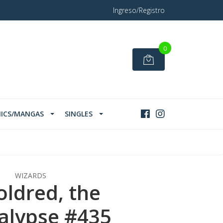
Ingreso/Registro
0
ICS/MANGAS
SINGLES
WIZARDS
oldred, the
alypse #435