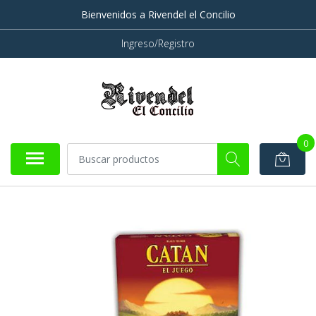
Bienvenidos a Rivendel el Concilio
Ingreso/Registro
0
AGOTADO