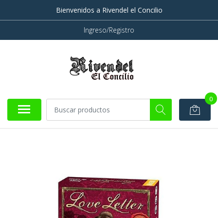
Bienvenidos a Rivendel el Concilio
Ingreso/Registro
0