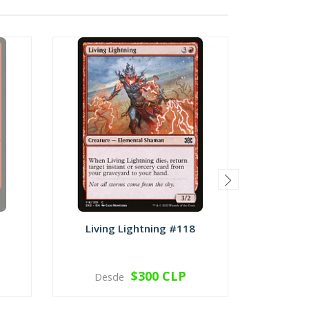
Living Lightning #118
Dead
$300 CLP
Desde
Des
VER OPCIONES
V