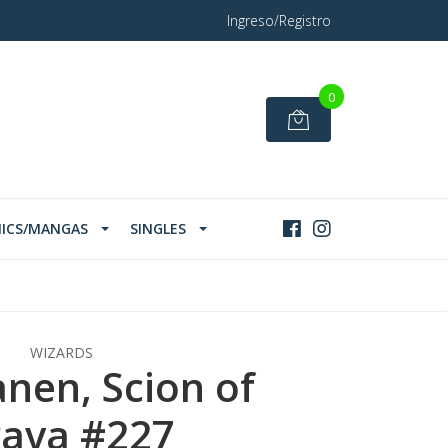
Ingreso/Registro
0
ICS/MANGAS
SINGLES
WIZARDS
anen, Scion of
rava #227