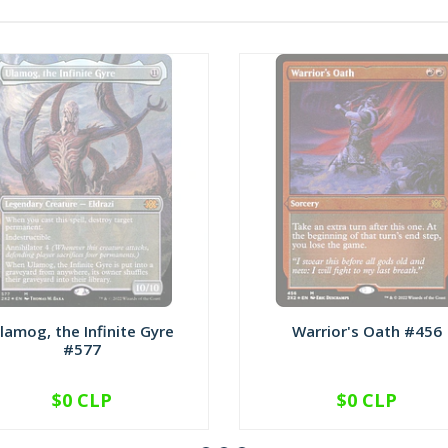
lamog, the Infinite Gyre
Warrior's Oath #456
#577
$0 CLP
$0 CLP
NO DISPONIBLE
NO DISPONIBLE