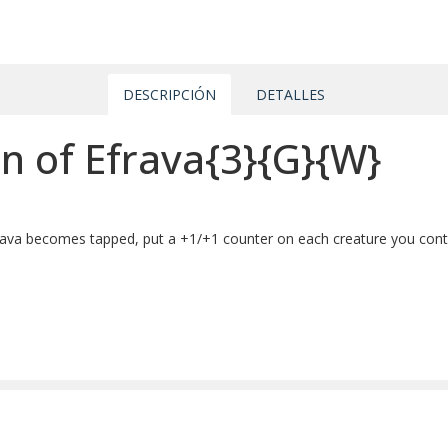
DESCRIPCIÓN
DETALLES
on of Efrava{3}{G}{W}
va becomes tapped, put a +1/+1 counter on each creature you contr