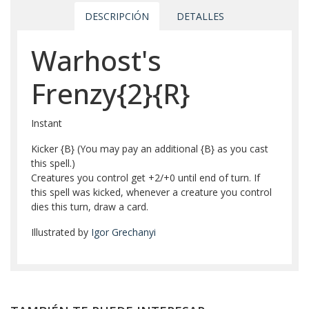
DESCRIPCIÓN
DETALLES
Warhost's
Frenzy{2}{R}
Instant
Kicker {B} (You may pay an additional {B} as you cast
this spell.)
Creatures you control get +2/+0 until end of turn. If
this spell was kicked, whenever a creature you control
dies this turn, draw a card.
Illustrated by
Igor Grechanyi