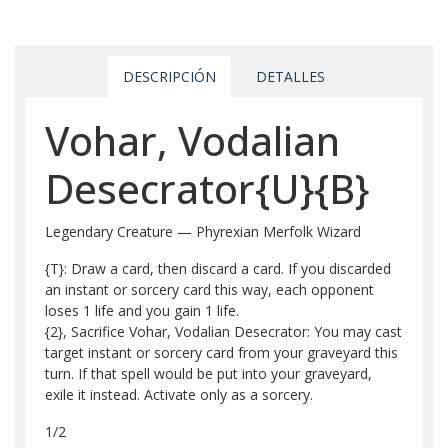
DESCRIPCIÓN
DETALLES
Vohar, Vodalian
Desecrator{U}{B}
Legendary Creature — Phyrexian Merfolk Wizard
{T}: Draw a card, then discard a card. If you discarded
an instant or sorcery card this way, each opponent
loses 1 life and you gain 1 life.
{2}, Sacrifice Vohar, Vodalian Desecrator: You may cast
target instant or sorcery card from your graveyard this
turn. If that spell would be put into your graveyard,
exile it instead. Activate only as a sorcery.
1/2