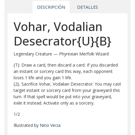
DESCRIPCIÓN
DETALLES
Vohar, Vodalian
Desecrator{U}{B}
Legendary Creature — Phyrexian Merfolk Wizard
{T}: Draw a card, then discard a card. If you discarded
an instant or sorcery card this way, each opponent
loses 1 life and you gain 1 life.
{2}, Sacrifice Vohar, Vodalian Desecrator: You may cast
target instant or sorcery card from your graveyard this
turn. If that spell would be put into your graveyard,
exile it instead. Activate only as a sorcery.
1/2
Illustrated by
Nino Vecia