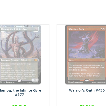
lamog, the Infinite Gyre
Warrior's Oath #456
#577