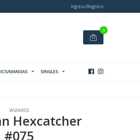
Ingreso/Registro
0
ICS/MANGAS
SINGLES
WIZARDS
an Hexcatcher
#075