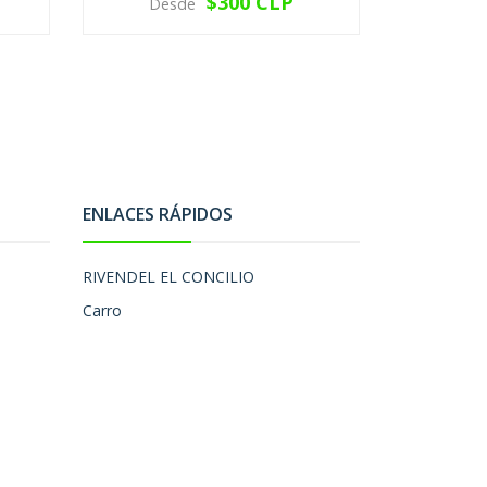
$300 CLP
Desde
Des
VER OPCIONES
V
ENLACES RÁPIDOS
RIVENDEL EL CONCILIO
Carro