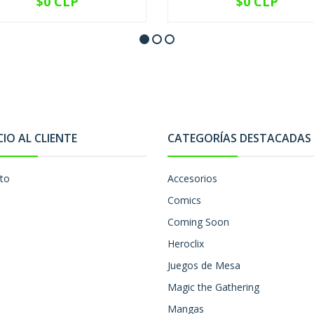
$0 CLP
$0 CLP
NO DISPONIBLE
NO DISPONIBLE
CIO AL CLIENTE
CATEGORÍAS DESTACADAS
to
Accesorios
Comics
Coming Soon
Heroclix
Juegos de Mesa
Magic the Gathering
Mangas