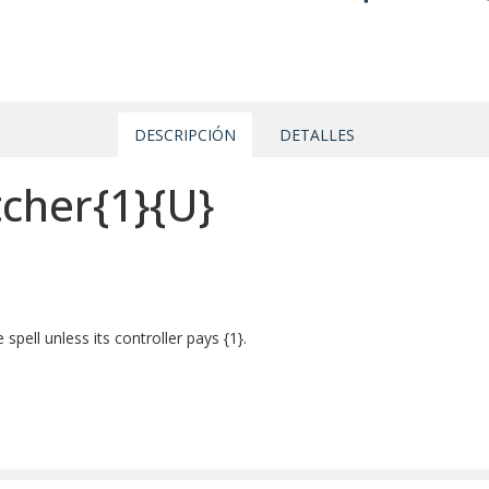
DESCRIPCIÓN
DETALLES
cher{1}{U}
spell unless its controller pays {1}.