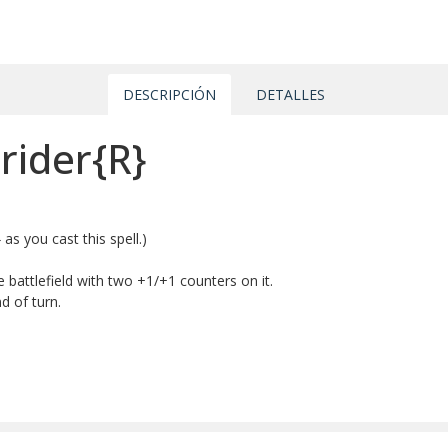
DESCRIPCIÓN
DETALLES
rider{R}
as you cast this spell.)
e battlefield with two +1/+1 counters on it.
d of turn.