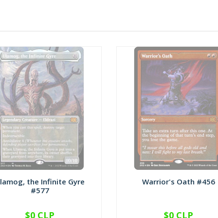
lamog, the Infinite Gyre
Warrior's Oath #456
#577
$0 CLP
$0 CLP