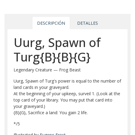
DESCRIPCIÓN
DETALLES
Uurg, Spawn of
Turg{B}{B}{G}
Legendary Creature — Frog Beast
Uurg, Spawn of Turg's power is equal to the number of
land cards in your graveyard.
At the beginning of your upkeep, surveil 1. (Look at the
top card of your library. You may put that card into
your graveyard.)
{B}{G}, Sacrifice a land: You gain 2 life.
*/5
Illustrated by
Eugene Frost