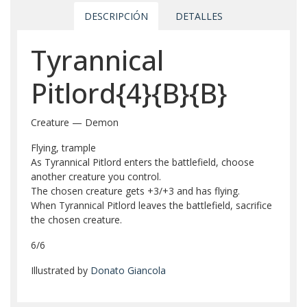
DESCRIPCIÓN
DETALLES
Tyrannical
Pitlord{4}{B}{B}
Creature — Demon
Flying, trample
As Tyrannical Pitlord enters the battlefield, choose
another creature you control.
The chosen creature gets +3/+3 and has flying.
When Tyrannical Pitlord leaves the battlefield, sacrifice
the chosen creature.
6/6
Illustrated by
Donato Giancola