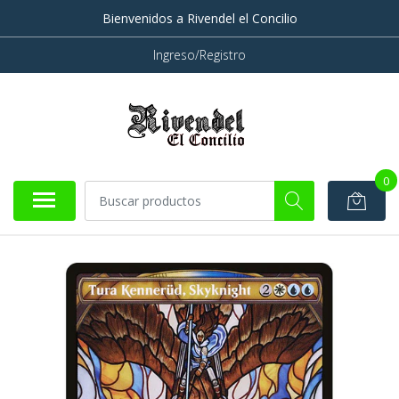
Bienvenidos a Rivendel el Concilio
Ingreso/Registro
0