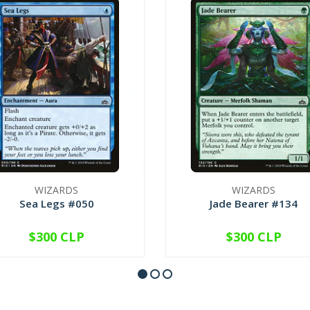
WIZARDS
WIZARDS
Sea Legs #050
Jade Bearer #134
$300 CLP
$300 CLP
VER OPCIONES
VER OPCIONES