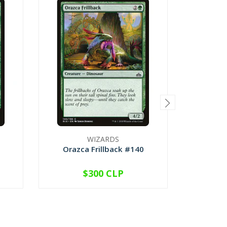
WIZARDS
Orazca Frillback #140
Atz
$300 CLP
VER OPCIONES
V