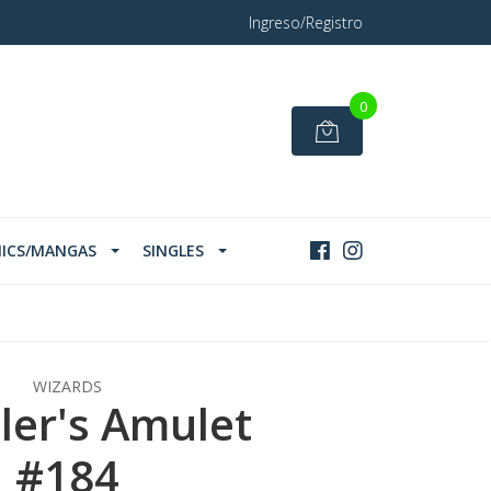
Ingreso/Registro
0
ICS/MANGAS
SINGLES
WIZARDS
ler's Amulet
#184