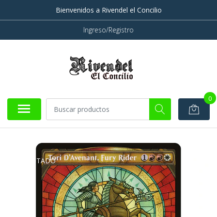
Bienvenidos a Rivendel el Concilio
Ingreso/Registro
0
AGOTADO