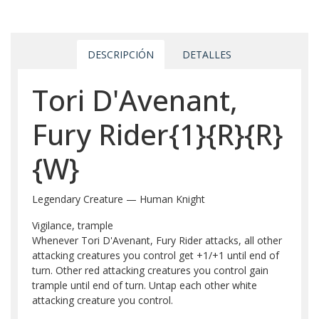
DESCRIPCIÓN
DETALLES
Tori D'Avenant,
Fury Rider{1}{R}{R}
{W}
Legendary Creature — Human Knight
Vigilance, trample
Whenever Tori D'Avenant, Fury Rider attacks, all other
attacking creatures you control get +1/+1 until end of
turn. Other red attacking creatures you control gain
trample until end of turn. Untap each other white
attacking creature you control.