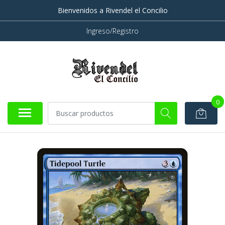
Bienvenidos a Rivendel el Concilio
Ingreso/Registro
0