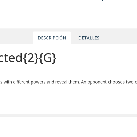
DESCRIPCIÓN
DETALLES
cted{2}{G}
rds with different powers and reveal them. An opponent chooses two o