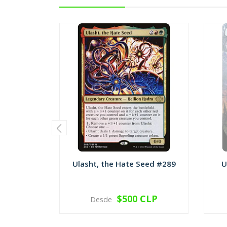
Ulasht, the Hate Seed #289
U
$500 CLP
Desde
VER OPCIONES