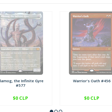
lamog, the Infinite Gyre
Warrior's Oath #456
#577
$0 CLP
$0 CLP
NO DISPONIBLE
NO DISPONIBLE