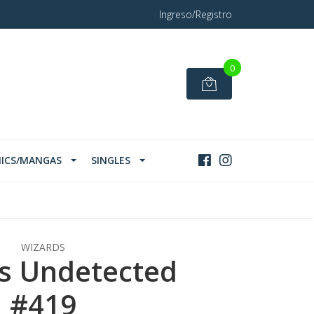
Ingreso/Registro
0
ICS/MANGAS
SINGLES
WIZARDS
s Undetected
#419