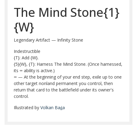
The Mind Stone{1}
{W}
Legendary Artifact — Infinity Stone
Indestructible
{T}: Add {W}.
{5}{W}, {T}: Harness The Mind Stone. (Once harnessed,
its ∞ ability is active.)
∞ — At the beginning of your end step, exile up to one
other target nonland permanent you control, then
return that card to the battlefield under its owner's
control.
Illustrated by
Volkan Baǵa