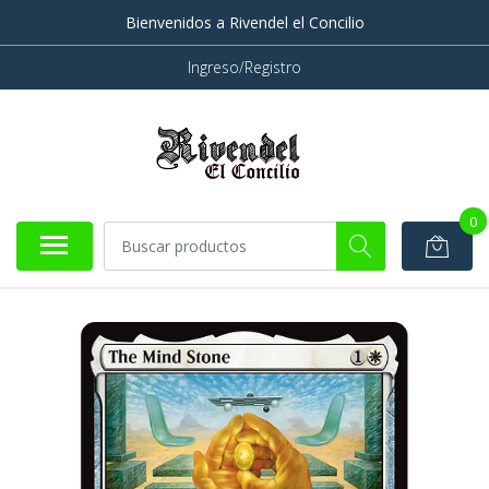
Bienvenidos a Rivendel el Concilio
Ingreso/Registro
0