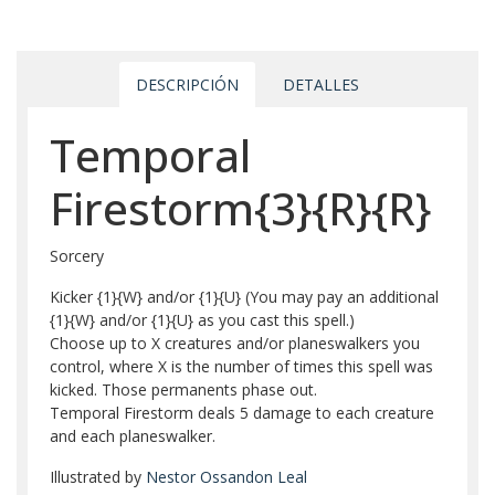
DESCRIPCIÓN
DETALLES
Temporal
Firestorm{3}{R}{R}
Sorcery
Kicker {1}{W} and/or {1}{U} (You may pay an additional
{1}{W} and/or {1}{U} as you cast this spell.)
Choose up to X creatures and/or planeswalkers you
control, where X is the number of times this spell was
kicked. Those permanents phase out.
Temporal Firestorm deals 5 damage to each creature
and each planeswalker.
Illustrated by
Nestor Ossandon Leal