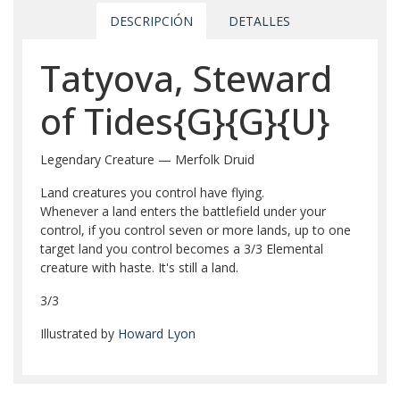
DESCRIPCIÓN
DETALLES
Tatyova, Steward
of Tides{G}{G}{U}
Legendary Creature — Merfolk Druid
Land creatures you control have flying.
Whenever a land enters the battlefield under your
control, if you control seven or more lands, up to one
target land you control becomes a 3/3 Elemental
creature with haste. It's still a land.
3/3
Illustrated by
Howard Lyon