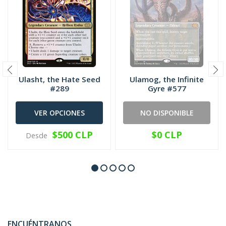
Ulasht, the Hate Seed
Ulamog, the Infinite
#289
Gyre #577
VER OPCIONES
NO DISPONIBLE
$500 CLP
$0 CLP
Desde
ENCUÉNTRANOS