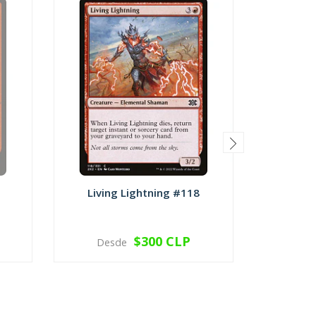
Living Lightning #118
Dead
$300 CLP
Desde
Des
VER OPCIONES
V