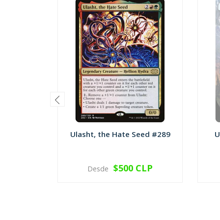
Ulasht, the Hate Seed #289
U
$500 CLP
Desde
VER OPCIONES