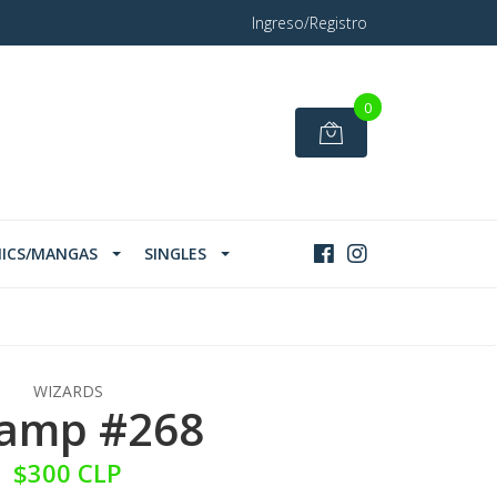
Ingreso/Registro
0
ICS/MANGAS
SINGLES
WIZARDS
amp #268
$300 CLP