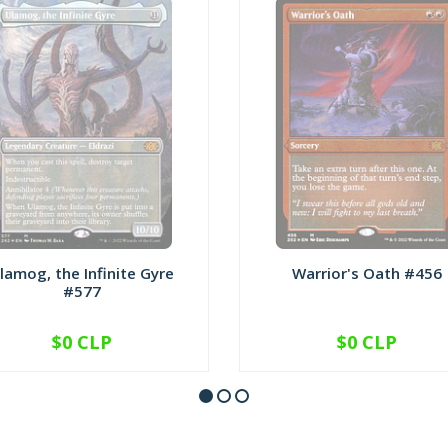
lamog, the Infinite Gyre
Warrior's Oath #456
#577
$0 CLP
$0 CLP
NO DISPONIBLE
NO DISPONIBLE