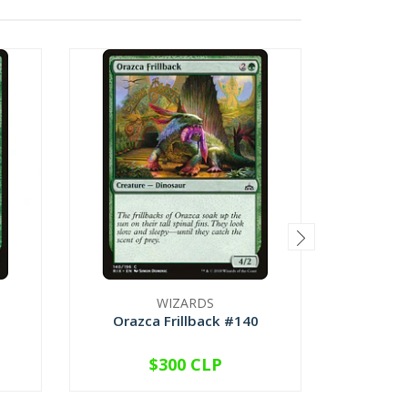
WIZARDS
Orazca Frillback #140
Atz
$300 CLP
VER OPCIONES
V