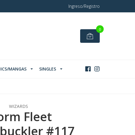
Ingreso/Registro
0
ICS/MANGAS
SINGLES
WIZARDS
orm Fleet
buckler #117