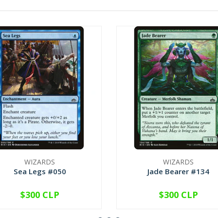
WIZARDS
WIZARDS
Sea Legs #050
Jade Bearer #134
$300 CLP
$300 CLP
VER OPCIONES
VER OPCIONES