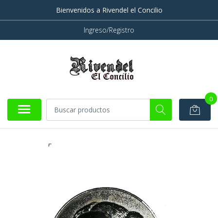
Bienvenidos a Rivendel el Concilio
Ingreso/Registro
0