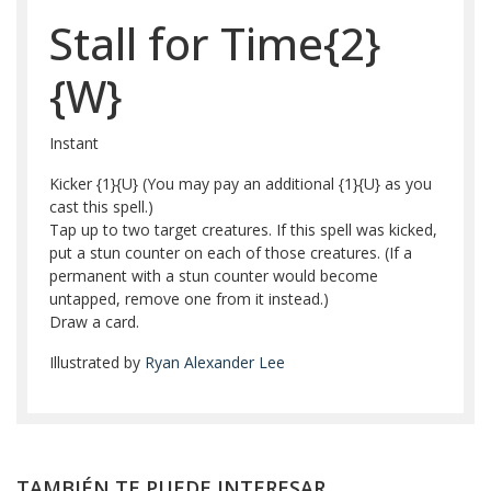
Stall for Time{2}
{W}
Instant
Kicker {1}{U} (You may pay an additional {1}{U} as you
cast this spell.)
Tap up to two target creatures. If this spell was kicked,
put a stun counter on each of those creatures. (If a
permanent with a stun counter would become
untapped, remove one from it instead.)
Draw a card.
Illustrated by
Ryan Alexander Lee
TAMBIÉN TE PUEDE INTERESAR