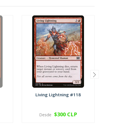
Living Lightning #118
Dead
$300 CLP
Desde
Des
VER OPCIONES
V