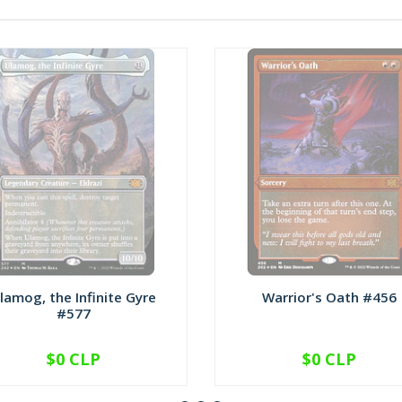
lamog, the Infinite Gyre
Warrior's Oath #456
#577
$0 CLP
$0 CLP
NO DISPONIBLE
NO DISPONIBLE