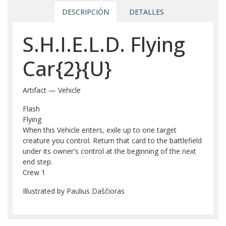
DESCRIPCIÓN
DETALLES
S.H.I.E.L.D. Flying
Car{2}{U}
Artifact — Vehicle
Flash
Flying
When this Vehicle enters, exile up to one target
creature you control. Return that card to the battlefield
under its owner's control at the beginning of the next
end step.
Crew 1
Illustrated by
Paulius Daščioras