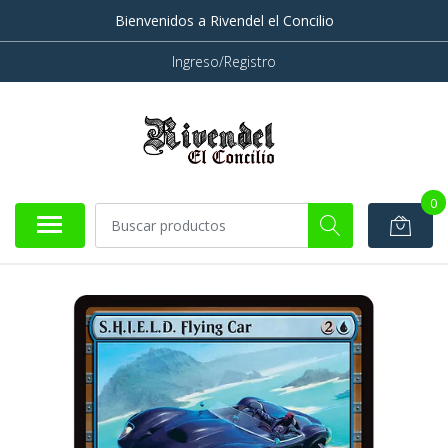
Bienvenidos a Rivendel el Concilio
Ingreso/Registro
0