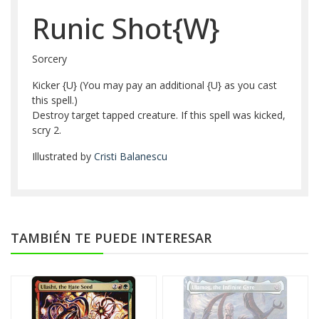
Runic Shot{W}
Sorcery
Kicker {U} (You may pay an additional {U} as you cast
this spell.)
Destroy target tapped creature. If this spell was kicked,
scry 2.
Illustrated by
Cristi Balanescu
TAMBIÉN TE PUEDE INTERESAR